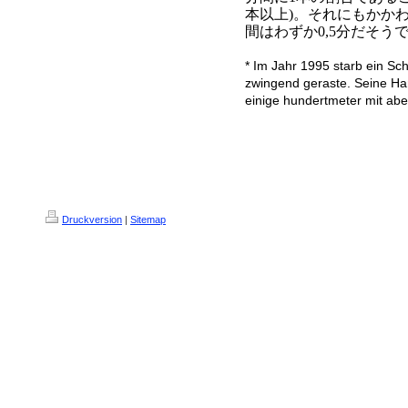
本以上
)
。それにもかか
間はわずか
0,5
分だそう
* Im Jahr 1995 starb ein Sch
zwingend geraste. Seine Han
einige hundertmeter mit abe
Druckversion
|
Sitemap