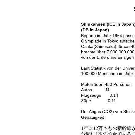
Shinkansen (ICE in Japan
(DB in Japan)
Begann im Jahr
1964 passe
Olympiade in Tokyo zwisch
Osaka(Shinosaka) für ca. 4
brachte über 7.000.000.000
von der Erde ohne einzigen t
Laut Statistik von der Univer
100.000 Menschen im Jahr is
Motorräder 450 Personen
Autos 11
Flugzeuge 0,14
Züge 0,11
Der Abgas (CO2) von Shinka
Genauigkeit
1
年に
12
万本もの新幹線
分間に
1
本の割合である