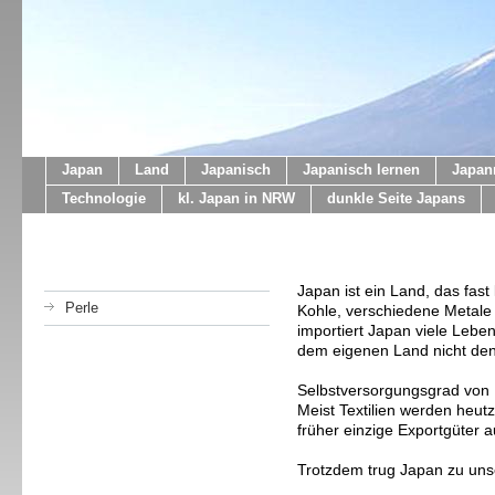
Japan
Land
Japanisch
Japanisch lernen
Japan
Technologie
kl. Japan in NRW
dunkle Seite Japans
Japan ist ein Land, das fast
Perle
Kohle, verschiedene Metale
importiert Japan viele Leben
dem eigenen Land nicht de
Selbstversorgungsgrad von L
Meist Textilien werden heut
früher einzige Exportgüter 
Trotzdem trug Japan zu uns