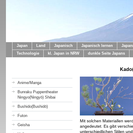
Japan
Land
Japanisch
Japanisch lernen
Japan
Technologie
kl. Japan in NRW
dunkle Seite Japans
Kado(
Anime/Manga
Bunraku Puppentheater
Ningyo(Ningyō) Shibai
Bushido(Bushidō)
Futon
Mit solchen Materiallen wer
Geisha
angedeutet. Es gibt verschi
unterschiedlichen Stilen un