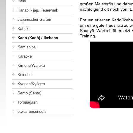
Haiku
großen Meister/in und daru
nachfolgend oft noch von En
Hanabi - jap. Feuerwerk
Japanischer Garten
Frauen erlernen Kado/Ikeban
um eine gute Hausfrau zu 
Kabuki
Shugy
ō. Wörtlich übersetz
Training.
Kado (Kadō) / Ikebana
Kamishibai
Karaoke
Kimono/Wafuku
Koinobori
Kyogen/Kyōgen
Sento (Sentō)
Toronagashi
etwas besonders