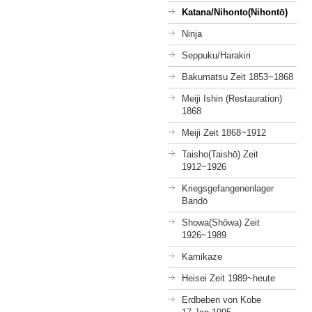
Katana/Nihonto(Nihontō)
Ninja
Seppuku/Harakiri
Bakumatsu Zeit 1853~1868
Meiji Ishin (Restauration)
1868
Meiji Zeit 1868~1912
Taisho(Taishō) Zeit
1912~1926
Kriegsgefangenenlager
Bandō
Showa(Shōwa) Zeit
1926~1989
Kamikaze
Heisei Zeit 1989~heute
Erdbeben von Kobe