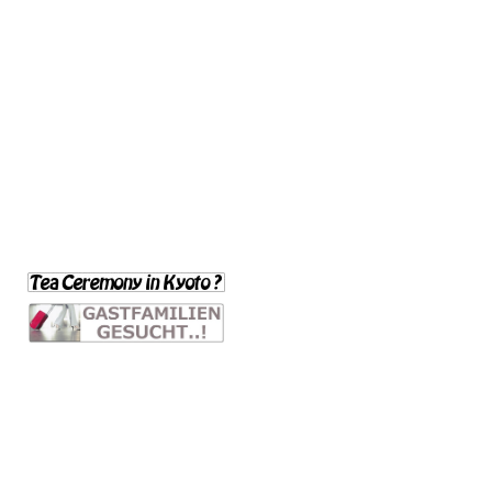
172507345
<div align="center">
Ā
ā
Ī