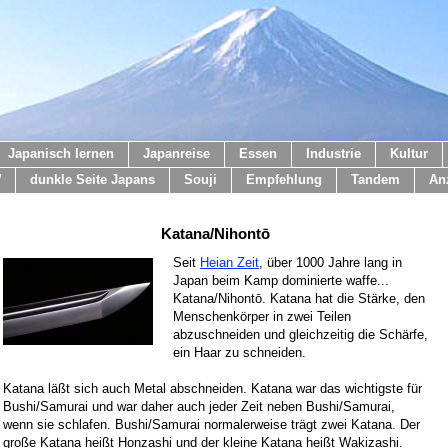
Japanisch lernen
Japanreise
Essen
Industrie
Kultur
W
dunkle Seite Japans
Souji
Empfehlung
Tandem
An
Katana/Nihontō
Seit
Heian Zeit
, über 1000 Jahre lang in
Japan beim Kamp dominierte waffe...
Katana/Nihont
ō. Katana hat die Stärke, den
Menschenkörper in zwei Teilen
abzuschneiden und gleichzeitig die Schärfe,
ein Haar zu schneiden.
Katana läßt sich auch Metal abschneiden. Katana war das wichtigste für
Bushi/Samurai und war daher auch jeder Zeit neben Bushi/Samurai,
wenn sie schlafen. Bushi/Samurai normalerweise trägt zwei Katana. Der
große Katana heißt Honzashi und der kleine Katana heißt Wakizashi.