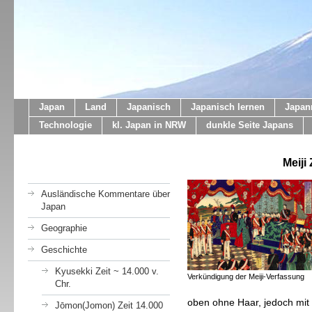
Japan
Land
Japanisch
Japanisch lernen
Japan
Technologie
kl. Japan in NRW
dunkle Seite Japans
Meiji
Ausländische Kommentare über
Japan
Geographie
Geschichte
Kyusekki Zeit ~ 14.000 v.
Verkündigung der Meiji-Verfassung
Chr.
oben ohne Haar, jedoch mit 
Jōmon(Jomon) Zeit 14.000