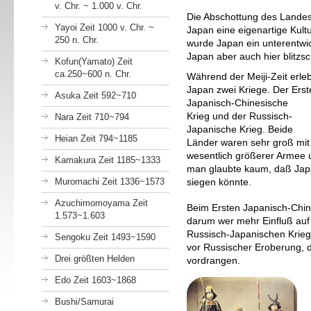
v. Chr. ~ 1.000 v. Chr.
Die Abschottung des Landes
Yayoi Zeit 1000 v. Chr. ~
Japan eine eigenartige Kult
250 n. Chr.
wurde Japan ein unterentwick
Japan aber auch hier blitzsc
Kofun(Yamato) Zeit
ca.250~600 n. Chr.
Während der Meiji-Zeit erle
Japan zwei Kriege. Der Erst
Asuka Zeit 592~710
Japanisch-Chinesische
Krieg und der Russisch-
Nara Zeit 710~794
Japanische Krieg. Beide
Heian Zeit 794~1185
Länder waren sehr groß mit
wesentlich größerer Armee 
Kamakura Zeit 1185~1333
man glaubte kaum, daß Ja
Muromachi Zeit 1336~1573
siegen könnte.
Azuchimomoyama Zeit
Beim Ersten Japanisch-Chin
1.573~1.603
darum wer mehr Einfluß auf
Russisch-Japanischen Krieg
Sengoku Zeit 1493~1590
vor Russischer Eroberung, 
Drei größten Helden
vordrangen.
Edo Zeit 1603~1868
Bushi/Samurai