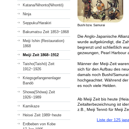
Katana/Nihonto(Nihontō)
Ninja
Seppuku/Harakiri
Bushi bzw. Samurai
Bakumatsu Zeit 1853~1868
Die Anglo-Japanische Allian
Meiji Ishin (Restauration)
wurde aufgekündigt, die Zah
1868
begrenzt und schließlich wu
gezwungen, Pearl Harbour a
Meiji Zeit 1868~1912
Männer der Meiji-Zeit waren
Taisho(Taishō) Zeit
1912~1926
sich für den Aufbau des ne
damals noch Bushi/Samurai
Kriegsgefangenenlager
hochgeachtet. Während der
Bandō
es noch viele Helden.
Showa(Shōwa) Zeit
1926~1989
Ab Meiji Zeit bis heute (Heia
Zeitalterbezeichnung ist id
Kamikaze
z.B., Meiji Tennō für Meiji Z
Heisei Zeit 1989~heute
Liste der 125 ja
Erdbeben von Kobe