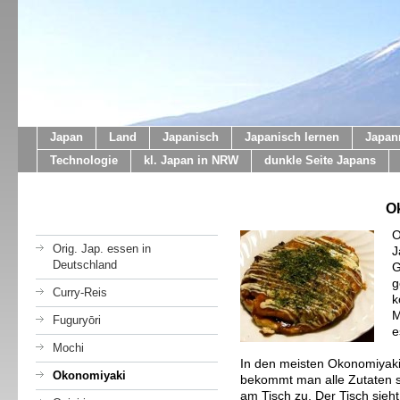
Japan
Land
Japanisch
Japanisch lernen
Japan
Technologie
kl. Japan in NRW
dunkle Seite Japans
O
O
Orig. Jap. essen in
J
Deutschland
G
g
Curry-Reis
k
M
Fuguryōri
e
Mochi
In den meisten Okonomiyaki
Okonomiyaki
bekommt man alle Zutaten ser
am Tisch zu. Der Tisch sieh