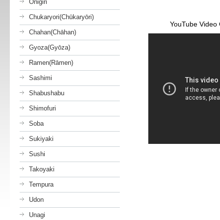
Onigiri
Chukaryori(Chūkaryōri)
YouTube Video
Chahan(Chāhan)
Gyoza(Gyōza)
Ramen(Rāmen)
Sashimi
Shabushabu
Shimofuri
Soba
Sukiyaki
Sushi
Takoyaki
Tempura
Udon
Unagi